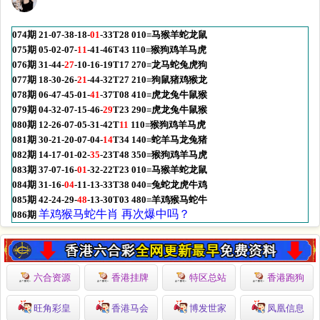
074期 21-07-38-18-
01
-33T28 010=马猴羊蛇龙鼠
075期 05-02-07-
11
-41-46T43 110=猴狗鸡羊马虎
076期 31-44-
27
-10-16-19T17 270=龙马蛇兔虎狗
077期 18-30-26-
21
-44-32T27 210=狗鼠猪鸡猴龙
078期 06-47-45-01-
41
-37T08 410=虎龙兔牛鼠猴
079期 04-32-07-15-46-
29
T23 290=虎龙兔牛鼠猴
080期 12-26-07-05-31-42T
11
110=猴狗鸡羊马虎
081期 30-21-20-07-04-
14
T34 140=蛇羊马龙兔猪
082期 14-17-01-02-
35
-23T48 350=猴狗鸡羊马虎
083期 37-07-16-
01
-32-22T23 010=马猴羊蛇龙鼠
084期 31-16-
04
-11-13-33T38 040=兔蛇龙虎牛鸡
085期 42-24-29-
48
-13-30T03 480=羊鸡猴马蛇牛
羊鸡猴马蛇牛肖 再次爆中吗？
086期
六合资源
香港挂牌
特区总站
香港跑狗
旺角彩皇
香港马会
博发世家
凤凰信息