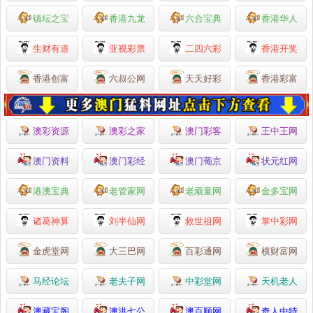
镇坛之宝
香港九龙
六合宝典
香港华人
生财有道
亚视彩票
二四六彩
香港开奖
香港创富
六叔公网
天天好彩
香港彩富
澳彩资源
澳彩之家
澳门彩客
王中王网
澳门资料
澳门彩经
澳门葡京
状元红网
港澳宝典
老管家网
老顽童网
金多宝网
诸葛神算
刘半仙网
救世祖网
掌中彩网
金虎堂网
大三巴网
百彩通网
横财富网
马经论坛
老夫子网
中彩堂网
天机老人
澳藏宝阁
澳洪七公
澳百顺网
奇人中特